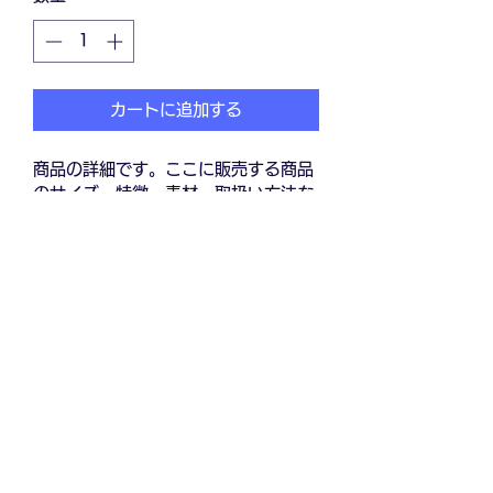
カートに追加する
商品の詳細です。ここに販売する商品
のサイズ、特徴、素材、取扱い方法な
どの詳細を入力しましょう。
商品情報
商品の詳細について記入する欄です。
返品・返金ポリシー
ここに販売する商品のサイズ、特徴、
素材、取扱い方法などの詳細を入力し
商品の返品・返金について記入する欄
ましょう。また、商品のセールスポイ
配送情報
です。購入後、どのように返品または
ントを入力して、購入者の興味を引き
返金できるかを詳しく示しましょう。
つけましょう。
商品の配送について記入する欄です。
手続きを明確に示すことでショップと